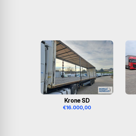
e
r
n
a
t
i
v
e
:
Krone SD
€
16.000,00