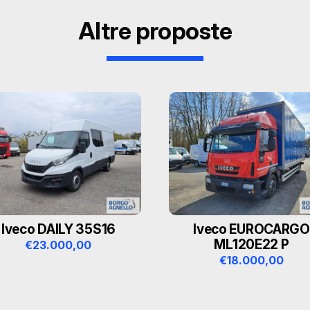
Altre proposte
Prodotti correlati
Iveco DAILY 35S16
Iveco EUROCARGO
ML120E22 P
€
23.000,00
€
18.000,00