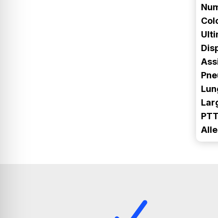
Num
Col
Ult
Disp
Ass
Pne
Lun
Lar
PTT
All