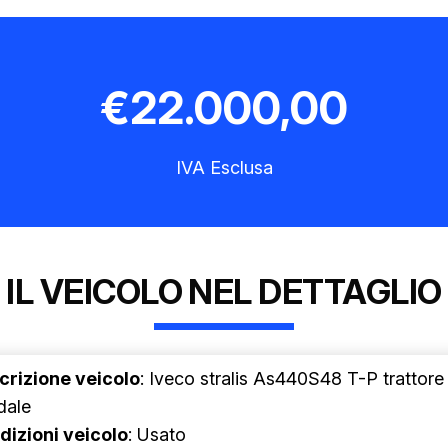
€
22.000,00
IVA Esclusa
IL VEICOLO NEL DETTAGLIO
crizione veicolo
: Iveco stralis As440S48 T-P trattore
dale
dizioni veicolo
: Usato