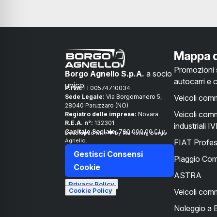
Mappa d
Promozioni s
Borgo Agnello S.p.A.
a socio
autocarri e
unico
P.IVA:
IT00574710034
Sede Legale:
Via Borgomanero 5,
Veicoli comme
28040 Paruzzaro (NO)
Veicoli comm
Registro delle imprese:
Novara
R.E.A. n°:
132301
industriali 
Capitale Sociale:
780.000,00 € i.v.
Developed with ❤ by Marketing Borgo
Agnello.
FIAT Profes
Gestisci Consensi
Piaggio Com
Cookie
ASTRA
Privacy Policy
Cookie Policy
Veicoli comm
Noleggio a 