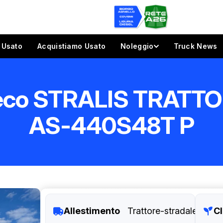
Usato
Acquistiamo Usato
Noleggio
Truck News
eco STRALIS TRATT
AS-440S48T P
Allestimento
Trattore-stradale
Cl