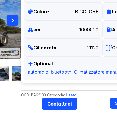
Colore
BICOLORE
I
km
1000000
A
Cilindrata
11120
C
Optional
autoradio, bluetooth, Climatizzatore manu
COD:
BA62103
Categoria:
Usato
Contattaci