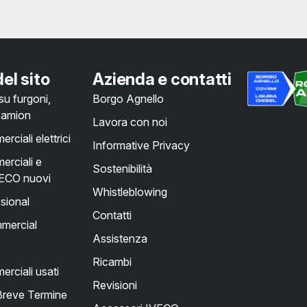
el sito
Azienda e contatti
u furgoni,
Borgo Agnello
 camion
Lavora con noi
rciali elettrici
Informative Privacy
erciali e
Sostenibilità
IVECO nuovi
Whistleblowing
sional
Contatti
mercial
Assistenza
Ricambi
erciali usati
Revisioni
Breve Termine