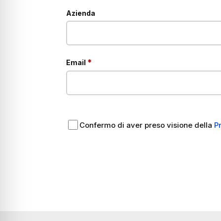
Azienda
obbligatorio
*
Email
Confermo di aver preso visione della
P
A
l
t