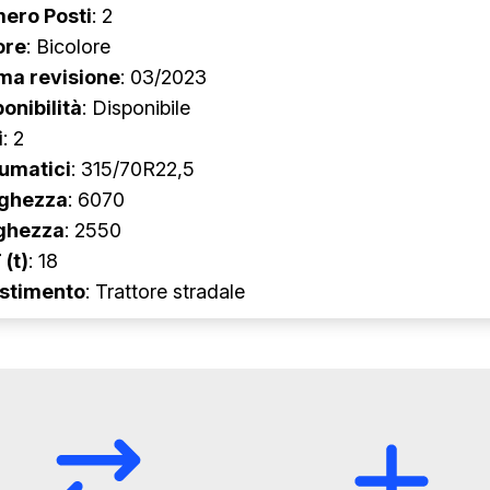
ero Posti
: 2
ore
: Bicolore
ima revisione
: 03/2023
onibilità
: Disponibile
i
: 2
umatici
: 315/70R22,5
ghezza
: 6070
ghezza
: 2550
 (t)
: 18
estimento
: Trattore stradale