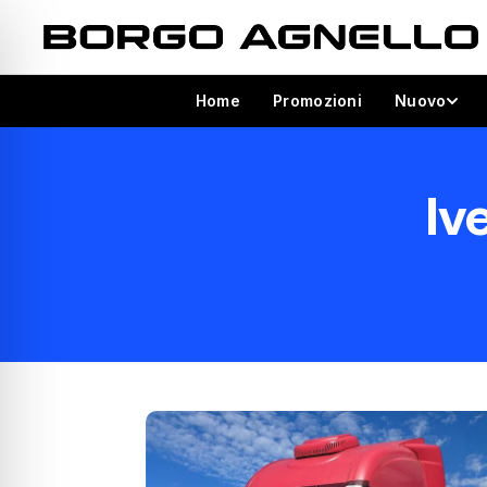
Home
Promozioni
Nuovo
Iv
ità per disabilità visive