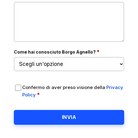
obbligatorio
*
Come hai conosciuto Borgo Agnello?
Confermo di aver preso visione della
Privacy
, si apre in una nuova scheda
obbligatorio
*
Policy
Alternative: