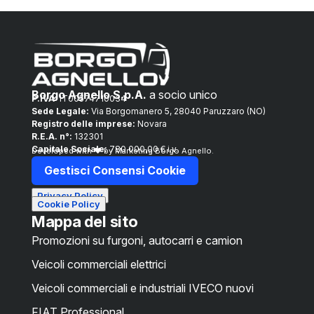
Borgo Agnello S.p.A.
a socio unico
P.IVA:
IT00574710034
Sede Legale:
Via Borgomanero 5, 28040 Paruzzaro (NO)
Registro delle imprese:
Novara
R.E.A. n°:
132301
Capitale Sociale:
780.000,00 € i.v.
Developed with ❤ by Marketing Borgo Agnello.
Gestisci Consensi Cookie
Privacy Policy
Cookie Policy
Mappa del sito
Promozioni su furgoni, autocarri e camion
Veicoli commerciali elettrici
Veicoli commerciali e industriali IVECO nuovi
FIAT Professional