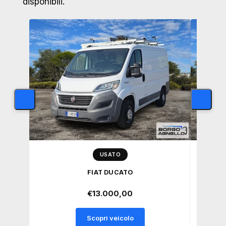
disponibili.
USATO
FIAT DUCATO
I
€
13.000,00
Scopri veicolo