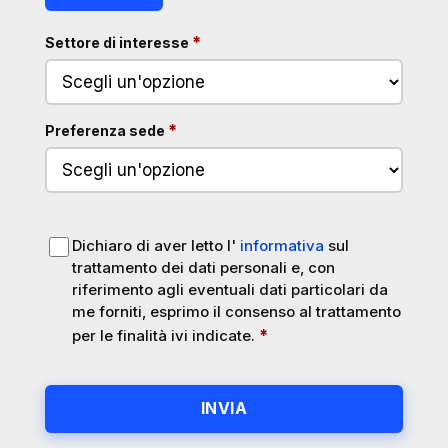
obbligatorio
*
Settore di interesse
obbligatorio
*
Preferenza sede
, si apre in una 
Dichiaro di aver letto l'
informativa
sul
trattamento dei dati personali e, con
riferimento agli eventuali dati particolari da
me forniti, esprimo il consenso al trattamento
obbligatorio
*
per le finalità ivi indicate.