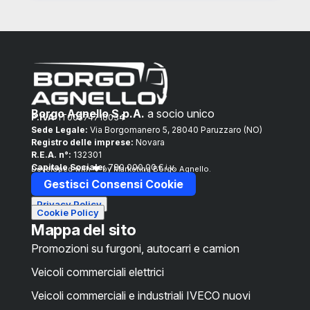
Alternative:
Borgo Agnello S.p.A.
a socio unico
P.IVA:
IT00574710034
Sede Legale:
Via Borgomanero 5, 28040 Paruzzaro (NO)
Registro delle imprese:
Novara
R.E.A. n°:
132301
Capitale Sociale:
780.000,00 € i.v.
Developed with ❤ by Marketing Borgo Agnello.
Gestisci Consensi Cookie
Privacy Policy
Cookie Policy
Mappa del sito
Promozioni su furgoni, autocarri e camion
Veicoli commerciali elettrici
Veicoli commerciali e industriali IVECO nuovi