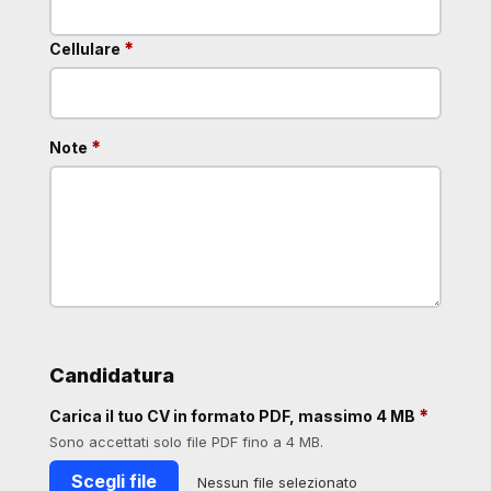
obbligatorio
*
Cellulare
obbligatorio
*
Note
Candidatura
obbligat
*
Carica il tuo CV in formato PDF, massimo 4 MB
Sono accettati solo file PDF fino a 4 MB.
Scegli file
Nessun file selezionato