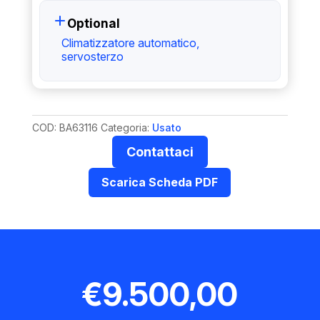
Optional
Climatizzatore automatico,
servosterzo
COD:
BA63116
Categoria:
Usato
Contattaci
Scarica Scheda PDF
€
9.500,00