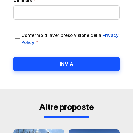
*
Cellulare
Confermo di aver preso visione della
Privacy
, si apre in una nuova scheda
obbligatorio
*
Policy
A
l
t
e
r
Altre proposte
n
a
t
Prodotti correlati
i
v