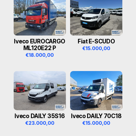
e
:
Iveco EUROCARGO
Fiat E-SCUDO
ML120E22 P
€
15.000,00
€
18.000,00
Iveco DAILY 35S16
Iveco DAILY 70C18
€
23.000,00
€
15.000,00