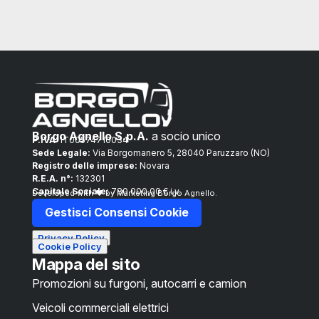
Borgo Agnello S.p.A.
a socio unico
P.IVA:
IT00574710034
Sede Legale:
Via Borgomanero 5, 28040 Paruzzaro (NO)
Registro delle imprese:
Novara
R.E.A. n°:
132301
Capitale Sociale:
780.000,00 € i.v.
Developed with ❤ by Marketing Borgo Agnello.
Gestisci Consensi Cookie
Privacy Policy
Cookie Policy
Mappa del sito
Promozioni su furgoni, autocarri e camion
Veicoli commerciali elettrici