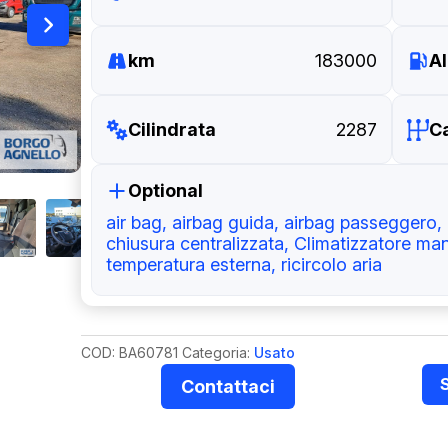
km
183000
A
Cilindrata
2287
C
Optional
air bag, airbag guida, airbag passeggero, 
chiusura centralizzata, Climatizzatore man
temperatura esterna, ricircolo aria
COD:
BA60781
Categoria:
Usato
Contattaci