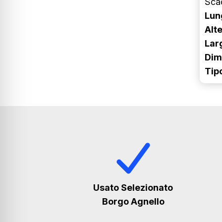
Sca
Lun
Alte
Lar
Dime
Tip
Usato Selezionato
Borgo Agnello