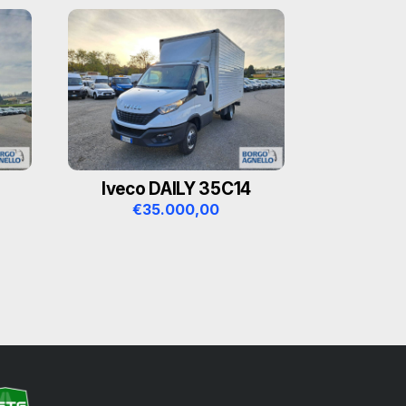
Iveco DAILY 35C14
€
35.000,00