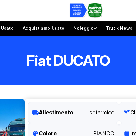
Usato
Acquistiamo Usato
Noleggio
Truck News
Fiat DUCATO
Allestimento
Isotermico
Cl
Colore
BIANCO
I