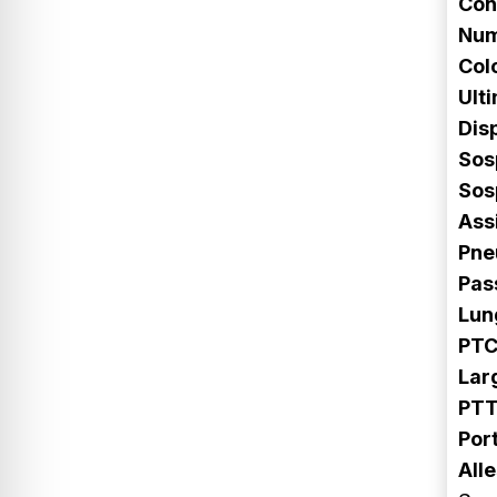
Con
Num
Col
Ult
Disp
Sos
Sos
Ass
Pne
Pas
Lun
PT
Lar
PTT
Port
All