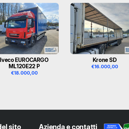
Iveco EUROCARGO
Krone SD
ML120E22 P
€
16.000,00
€
18.000,00
el sito
Azienda e contatti