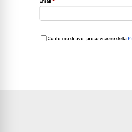
obbligatorio
*
Email
Confermo di aver preso visione della
P
A
l
t
e
r
n
a
t
i
v