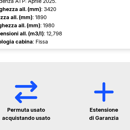
denza ATP: Aprile 2025.
ghezza all. (mm)
: 3420
zza all. (mm)
: 1890
ghezza all. (mm)
: 1980
nsioni all. (m3/l)
: 12,798
ologia cabina
: Fissa
Permuta usato
Estensione
acquistando usato
di Garanzia