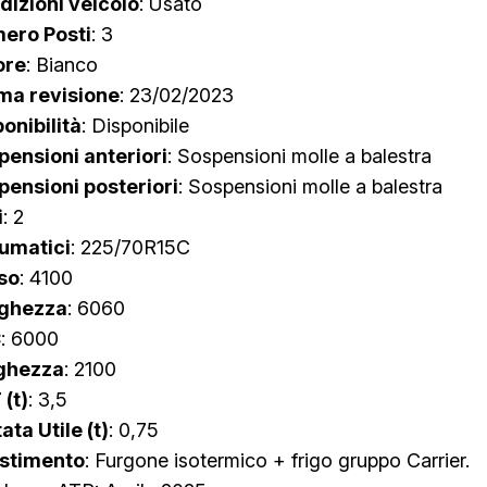
dizioni veicolo
: Usato
ero Posti
: 3
ore
: Bianco
ima revisione
: 23/02/2023
onibilità
: Disponibile
pensioni anteriori
: Sospensioni molle a balestra
pensioni posteriori
: Sospensioni molle a balestra
i
: 2
umatici
: 225/70R15C
so
: 4100
ghezza
: 6060
C
: 6000
ghezza
: 2100
 (t)
: 3,5
ata Utile (t)
: 0,75
estimento
: Furgone isotermico + frigo gruppo Carrier.